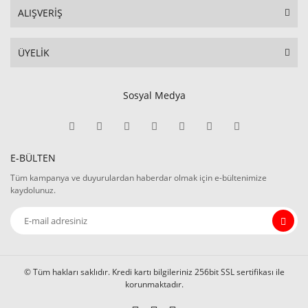
ALIŞVERİŞ
80mm Genişlik Termal Rulo
E-LİFE YAZICI RULOSU
EPSON YAZICI RULOSU
ÜYELİK
HUGIN YAZICI RULOSU
Sosyal Medya
LUKHAN YAZICI RULOSU
POSSIFY TERMAL YAZICI RULOSU
E-BÜLTEN
SAMSUNG YAZICI RULOSU
Tüm kampanya ve duyurulardan haberdar olmak için e-bültenimize
SEWOO WTP-100-150 YAZICI RULOSU
kaydolunuz.
STAR YAZICI RULOSU
ZEBRA MZ320 TERMAL YAZICI RULOSU
ZEBRA ZQ320 TERMAL YAZICI RULOSU
© Tüm hakları saklıdır. Kredi kartı bilgileriniz 256bit SSL sertifikası ile
korunmaktadır.