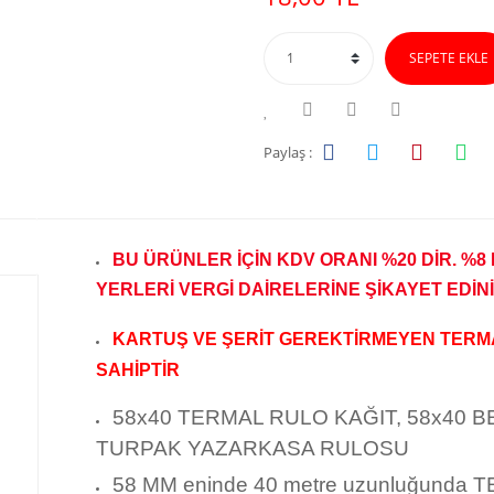
SEPETE EKLE
Paylaş :
BU ÜRÜNLER İÇİN KDV ORANI %20 DİR. %8
YERLERİ VERGİ DAİRELERİNE ŞİKAYET EDİNİ
KARTUŞ VE ŞERİT GEREKTİRMEYEN TERM
SAHİPTİR
58x40 TERMAL RULO KAĞIT, 58x40 
TURPAK YAZARKASA RULOSU
58 MM eninde 40 metre uzunluğunda 