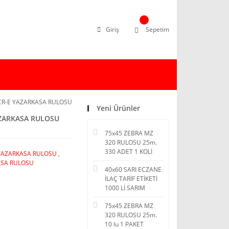
Giriş
Sepetim
PCR-E YAZARKASA RULOSU
Yeni Ürünler
AZARKASA RULOSU
75x45 ZEBRA MZ
320 RULOSU 25m.
330 ADET 1 KOLİ
YAZARKASA RULOSU
,
ASA RULOSU
40x60 SARI ECZANE
İLAÇ TARİF ETİKETİ
1000 Lİ SARIM
75x45 ZEBRA MZ
320 RULOSU 25m.
10 lu 1 PAKET