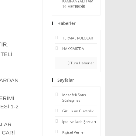
KAMPANYALI TAM
16 METREDİR
Haberler
TERMAL RULOLAR
İR.
HAKKIMIZDA
TELİ
Tüm Haberler
Sayfalar
LARDAN
Mesafeli Satış
ERİMİ
Sözleşmesi
Sİ 1-2
Gizlilik ve Güvenlik
İptal ve İade Şartları
ALAR
 CARİ
Kişisel Veriler