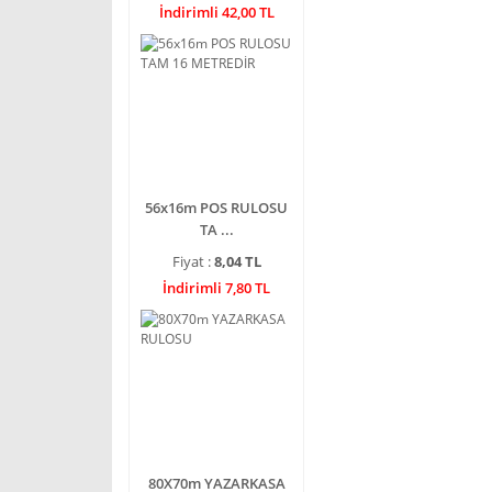
İndirimli 42,00 TL
56x16m POS RULOSU
TA ...
Fiyat :
8,04 TL
İndirimli 7,80 TL
80X70m YAZARKASA