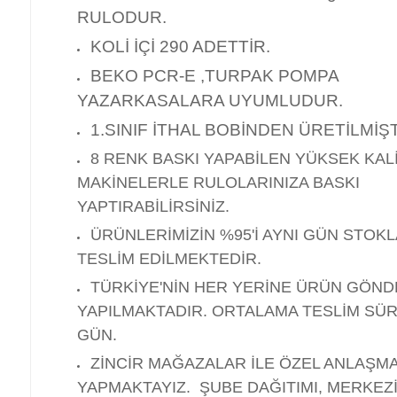
RULODUR.
KOLİ İÇİ 290 ADETTİR.
BEKO PCR-E ,TURPAK POMPA
YAZARKASALARA UYUMLUDUR.
1.SINIF İTHAL BOBİNDEN ÜRETİLMİŞT
8 RENK BASKI YAPABİLEN YÜKSEK KALİ
MAKİNELERLE RULOLARINIZA BASKI
YAPTIRABİLİRSİNİZ.
ÜRÜNLERİMİZİN %95'İ AYNI GÜN STOK
TESLİM EDİLMEKTEDİR.
TÜRKİYE'NİN HER YERİNE ÜRÜN GÖND
YAPILMAKTADIR. ORTALAMA TESLİM SÜRE
GÜN.
ZİNCİR MAĞAZALAR İLE ÖZEL ANLAŞM
YAPMAKTAYIZ. ŞUBE DAĞITIMI, MERKEZİ