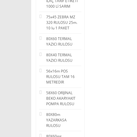
İLAÇ TARİF ETİKETİ
1000 Lİ SARIM
75x45 ZEBRA MZ
320 RULOSU 25m.
10 lu 1 PAKET
80X60 TERMAL
YAZICI RULOSU
80X40 TERMAL
YAZICI RULOSU
56x16m POS
RULOSU TAM 16
METREDİR
58X60 ORİJİNAL
BEKO AKARYAKIT
POMPA RULOSU
80X80m
YAZARKASA
RULOSU
80X60mt