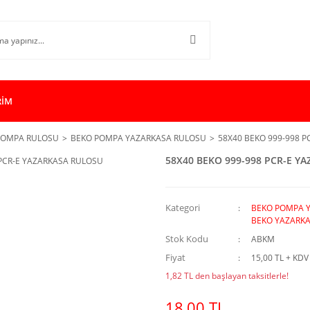
RİM
POMPA RULOSU
BEKO POMPA YAZARKASA RULOSU
58X40 BEKO 999-998 
58X40 BEKO 999-998 PCR-E Y
Kategori
BEKO POMPA 
BEKO YAZARK
Stok Kodu
ABKM
Fiyat
15,00 TL + KDV
1,82 TL den başlayan taksitlerle!
18,00 TL