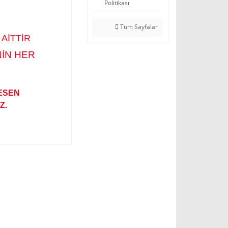
Politikası
O
Tüm Sayfalar
 AİTTİR
NİN HER
KESEN
Z.